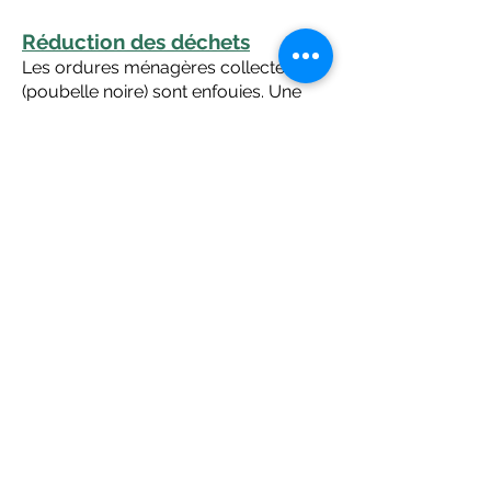
Réduction des déchets
Les ordures ménagères collectées
(poubelle noire) sont enfouies. Une
partie d'entre elles (45%) ne peuvent
pas être traitées différemment
aujourd'hui, mais la majorité (55%)
sont des déchets que l'on peut
essayer de ne pas produire comme
le gaspillage alimentaire
, ou des
déchets qui ont été mal triés (erreurs
de tri, méconnaissance des
consignes
), ou qui pourraient être
valorisés autrement (
compostage
).
La réduction des déchets passe aussi
par la recherche d'alternatives aux
produits jetables et/ou peu durables.
Le SEROC se positionne aussi comme
un acteur de la réduction des déchets
en vous proposant des
prêts de