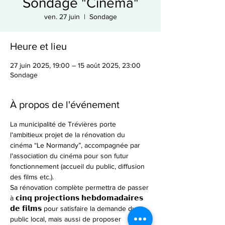
Sondage "Cinéma"
ven. 27 juin
  |  
Sondage
Heure et lieu
27 juin 2025, 19:00 – 15 août 2025, 23:00
Sondage
À propos de l'événement
La municipalité de Trévières porte 
l'ambitieux projet de la rénovation du 
cinéma “Le Normandy”, accompagnée par 
l'association du cinéma pour son futur 
fonctionnement (accueil du public, diffusion 
des films etc.).
Sa rénovation complète permettra de passer 
à 𝗰𝗶𝗻𝗾 𝗽𝗿𝗼𝗷𝗲𝗰𝘁𝗶𝗼𝗻𝘀 𝗵𝗲𝗯𝗱𝗼𝗺𝗮𝗱𝗮𝗶𝗿𝗲𝘀 
𝗱𝗲 𝗳𝗶𝗹𝗺𝘀 pour satisfaire la demande du 
public local, mais aussi de proposer 