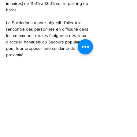
impaires) de 11h15 à 12h15 sur le pakring du 
haras 
Le Solidaribus a pour objectif d’aller à la 
rencontre des personnes en difficulté dans 
les communes rurales éloignées des lieux 
d’accueil habituels du Secours populaire 
pour leur proposer une solidarité de 
proximité :
✅ Un point d’accueil et d’écoute
✅ Une aide alimentaire (produits frais et 
secs) et en produits d’hygiène
✅ Une aide aux démarches simples
Afficher plus
Partager cet événement