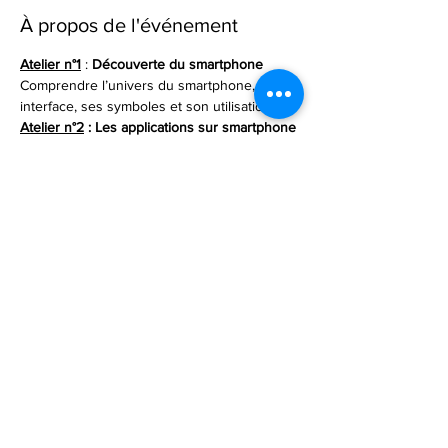
À propos de l'événement
Atelier n°1
 : 
Découverte du smartphone 
Comprendre l’univers du smartphone, son 
interface, ses symboles et son utilisation.
Atelier n°2
 : Les applications sur smartphone 
Découvrir des applications pour smartphone 
utiles pour le quotidien
Atelier n°3
 : Utiliser sa boîte mail 
Créer une boîte mail, envoyer des courriers 
électroniques, répondre et transférer
Partager cet événement