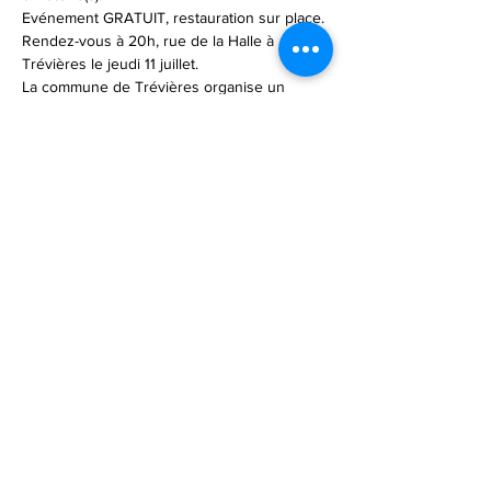
Evénement GRATUIT, restauration sur place.
Rendez-vous à 20h, rue de la Halle à 
Trévières le jeudi 11 juillet.
La commune de Trévières organise un 
marché du terroir juste avant le concert.
https://isigny-omaha-tourisme.fr/jeudis-de-la-
liberte-disigny-omaha-concert-cinema/
Dom FERRER : 
vidéo
Partager cet événement
Mentions légales