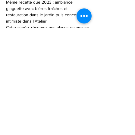
Même recette que 2023 : ambiance 
ginguette avec bières fraîches et 
restauration dans le jardin puis concert 
intimiste dans l'Atelier
Cette année, réservez vos places en avance 
pour faciliter l'organisation 
https://www.helloasso.com/associations/un-
tiers-lieu-a-trevieres/evenements/soiree-
concert-3-mai-l-atelier-du-haras
Partager cet événement
Mentions légales