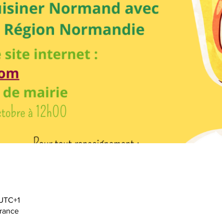
 UTC+1
France