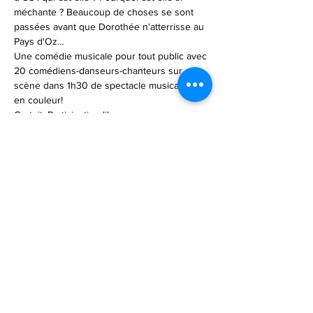
méchante ? Beaucoup de choses se sont 
passées avant que Dorothée n'atterrisse au 
Pays d'Oz…
Une comédie musicale pour tout public avec 
20 comédiens-danseurs-chanteurs sur 
scène dans 1h30 de spectacle musical haut 
en couleur!
Gratuit. Participation libre.
Informations au 02 31 22 17 44 
ou 
adtlb@orange.fr
et 
sur 
www.adtlb.com
 et 
www.facebook.com/AD
TLB/
Partager cet événement